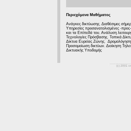
Περιεχόμενα Μαθήματος
Ανάγκες δικτύωσης. Διαθέσιμες σήμερ
Υπηρεσίες προσανατολισμένες -προς
και τα Επίπεδά του. Ανάλυση λειτου
Τεχνολογίες Πρόσβασης. Τοπικά Δίκτυ
Δίκτυα Ευρείας Ζώνης. Δρομολόγηση.
Προσομοίωση δικτύων. Διοίκηση Τηλ
Δικτυακής Υποδομής
(c) 2001 c