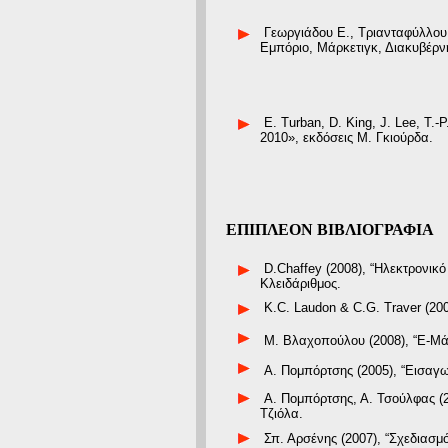
Γεωργιάδου Ε., Τριανταφύλλου Ε
Εμπόριο, Μάρκετιγκ, Διακυβέρνη
E. Turban, D. King, J. Lee, T.-
2010», εκδόσεις Μ. Γκιούρδα.
ΕΠΙΠΛΕΟΝ ΒΙΒΛΙΟΓΡΑΦΙΑ
D.Chaffey (2008), “Ηλεκτρονικό 
Κλειδάριθμος.
K.C. Laudon & C.G. Traver (2009
Μ. Βλαχοπούλου (2008), “Ε-Μάρκ
Α. Πομπόρτσης (2005), “Εισαγω
Α. Πομπόρτσης, Α. Τσούλφας (2
Τζιόλα.
Σπ. Αρσένης (2007), “Σχεδιασμ